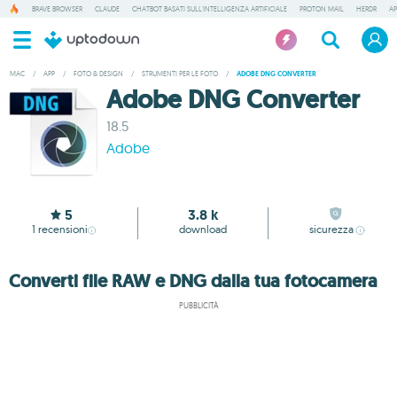
BRAVE BROWSER
CLAUDE
CHATBOT BASATI SULL'INTELLIGENZA ARTIFICIALE
PROTON MAIL
HERDR
AP
MAC
/
APP
/
FOTO & DESIGN
/
STRUMENTI PER LE FOTO
/
ADOBE DNG CONVERTER
Adobe DNG Converter
18.5
Adobe
5
3.8 k
1
recensioni
download
sicurezza
Converti file RAW e DNG dalla tua fotocamera
PUBBLICITÀ