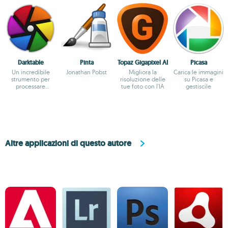
Darktable
Pinta
Topaz Gigapixel AI
Picasa
Un incredibile
Jonathan Pobst
Migliora la
Carica le immagini
strumento per
risoluzione delle
su Picasa e
processare
tue foto con l'IA
gestiscile
fotografie
Altre applicazioni di questo autore