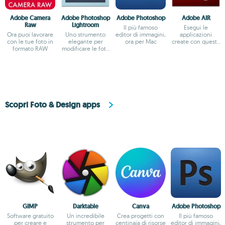
Adobe Camera
Adobe Photoshop
Adobe Photoshop
Adobe AIR
Raw
Lightroom
Il più famoso
Esegui le
Ora puoi lavorare
Uno strumento
editor di immagini,
applicazioni
con le tue foto in
elegante per
ora per Mac
create con questa
formato RAW
modificare le foto
esclusiva
digitali
tecnologia Adobe
Scopri Foto & Design apps
GIMP
Darktable
Canva
Adobe Photoshop
Software gratuito
Un incredibile
Crea progetti con
Il più famoso
per creare e
strumento per
centinaia di risorse
editor di immagini,