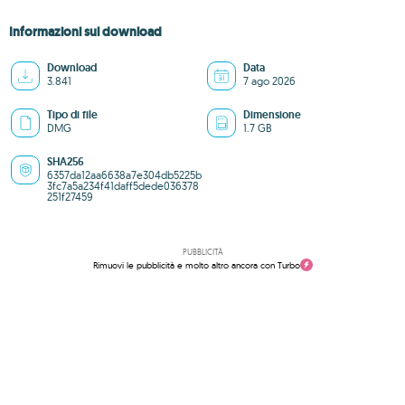
Informazioni sul download
Download
Data
3.841
7 ago 2026
Tipo di file
Dimensione
DMG
1.7 GB
SHA256
6357da12aa6638a7e304db5225b
3fc7a5a234f41daff5dede036378
251f27459
PUBBLICITÀ
Rimuovi le pubblicità e molto altro ancora con Turbo